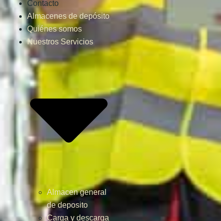
Contacto
Almacenes de depósito
Quiénes somos
Nuestros Servicios
Almacen general
de deposito
Carga y descarga