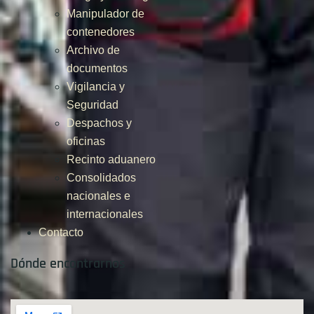
Manipulador de
contenedores
Archivo de
documentos
Vigilancia y
Seguridad
Despachos y
oficinas
Recinto aduanero
Consolidados
nacionales e
internacionales
Contacto
Dónde encontrarnos