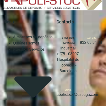
Menú
Contacto
Almacenes de depósito
DIRECCIÓN
TELÉFONO
Travesía
932 63 34 33
Quiénes somos
industrial
Nuestros Servicios
n°75 - 08907
Hospitalet de
llobregat -
Barcelona
EMAIL
apolistock@espuga.com