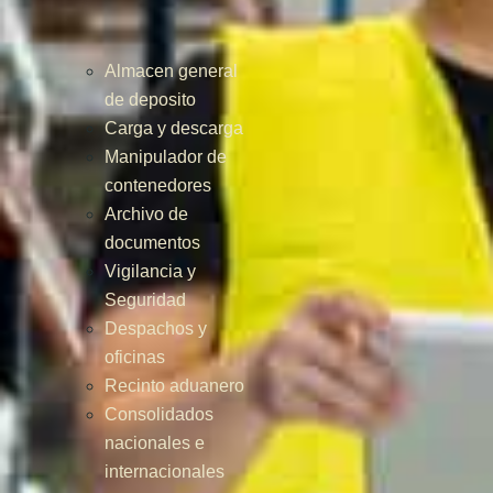
Almacen general
de deposito
Carga y descarga
Manipulador de
contenedores
Archivo de
documentos
Vigilancia y
Seguridad
Despachos y
oficinas
Recinto aduanero
Consolidados
nacionales e
internacionales